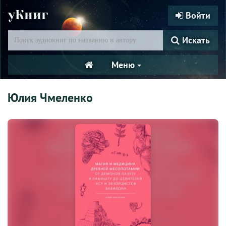
уКниг
Войти
Искать
Меню
Юлия Чмеленко