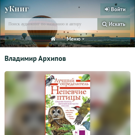
уКниг
Войти
Искать
Меню
Владимир Архипов