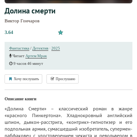
Долина смерти
Виктор Гончаров
3.64
Фантастика
/
Детектив
·
2025
Читает
Артем Мрак
9 часов 46 минут
Хочу послушать
Прослушано
Описание книги
«Долина Смерти» – классический роман в жанре
«красного Пинкертона». Хладнокровный английский
шпион, дьякон-расстрига, «контрик»-гипнотизер и его
подпольная армия, сумасшедший изобретатель, супермен-
рабфаковец с удостоверением чекиста и револьвером в