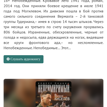
16+ Непобежденные. Кровавое лето 1941 года, роман,
2014 год. Они приняли боевое крещение в июле 1941
года под Могилевом. Их дивизия пошла в бой против
самого сильного соединения Вермахта – 2-й танковой
группы Гудериана,– имея в строю 14 тысяч штыков. Через
три месяца из третьего по счету окружения прорвались
806 бойцов. Израненные, обескровленные, черные от
голода и недосыпа, едва держащиеся на ногах, видевшие
все круги фронтового ада,– но несломленные.
Непобежденные. Непобедимые… Этот...
Слушать аудиокнигу