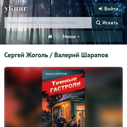
уКниг
Войти
Искать
Меню
Сергей Жоголь / Валерий Шарапов