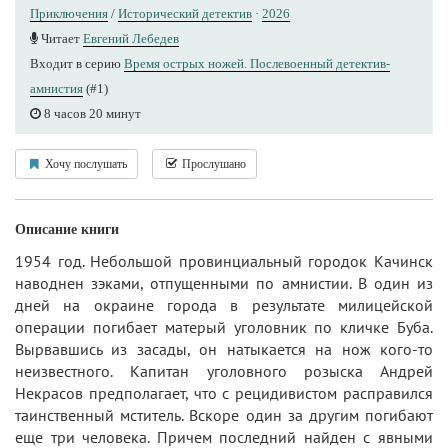
Приключения
/
Исторический детектив
·
2026
Читает
Евгений Лебедев
Входит в серию
Время острых ножей. Послевоенный детектив-
амнистия
(#1)
8 часов 20 минут
Хочу послушать
Прослушано
Описание книги
1954 год. Небольшой провинциальный городок Качинск
наводнен зэками, отпущенными по амнистии. В один из
дней на окраине города в результате милицейской
операции погибает матерый уголовник по кличке Буба.
Вырвавшись из засады, он натыкается на нож кого-то
неизвестного. Капитан уголовного розыска Андрей
Некрасов предполагает, что с рецидивистом расправился
таинственный мститель. Вскоре один за другим погибают
еще три человека. Причем последний найден с явными