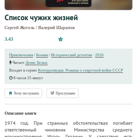
Список чужих жизней
Сергей Жоголь / Валерий Шарапов
3.43
Приключения
/
Боевик
/
Исторический детектив
·
2026
Читает
Денис Белых
Входит в серию
Контрразведка. Романы о секретной войне СССР
8 часов 35 минут
Хочу послушать
Прослушано
Описание книги
1974 год. При странных обстоятельствах погибает
ответственный чиновник Министерства среднего
машиностроения Игорь Гаранин. У следствия есть