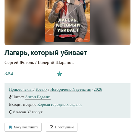
Лагерь, который убивает
Сергей Жоголь / Валерий Шарапов
3.54
Приключения
/
Боевик
/
Исторический детектив
·
2026
Читает
Антон Падалко
Входит в серию
Короли городских окраин
8 часов 37 минут
Хочу послушать
Прослушано