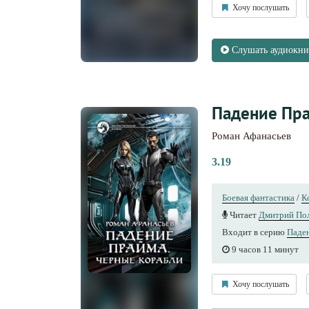
Хочу послушать
Слушать аудиокни
Падение Пра
Роман Афанасьев
3.19
Боевая фантастика
/
К
Читает
Дмитрий По
Входит в серию
Паде
9 часов 11 минут
Хочу послушать