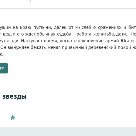
ущий на краю пустыни, далек от мыслей о сражениях и бит
л дед, и его ждет обычная судьба – работа, женитьба, дети… Н
вут люди. Наступает время, когда столкновение армий Юга и
 Он вынужден бежать, меняя привычный деревенский покой на 
...
гу
 звезды