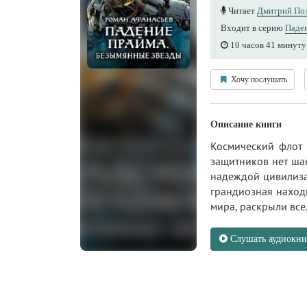
Читает
Дмитрий По
Входит в серию
Паде
10 часов 41 минуту
Хочу послушать
Описание книги
Космический флот 
защитников нет шан
надеждой цивилизац
грандиозная находк
мира, раскрыли все.
Слушать аудиокни