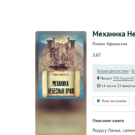
Механика Не
Роман Афанасьев
3.67
Боевая фантастика
/
Б
Читает
VM Granvill
14 часов 33 минут
Хочу послушать
Описание книги
Ридусу Ланье, само