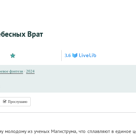
бесных Врат
3.6
оевое фэнтези
·
2024
ы
Прослушано
му молодому из ученых Магиструма, что сплавляют в единое 