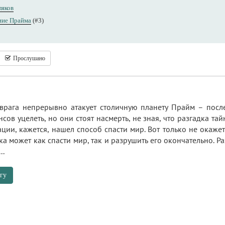
ляков
ние Прайма
(#3)
Прослушано
врага непрерывно атакует столичную планету Прайм – посл
сов уцелеть, но они стоят насмерть, не зная, что разгадка та
ии, кажется, нашел способ спасти мир. Вот только не окаже
а может как спасти мир, так и разрушить его окончательно. 
..
гу