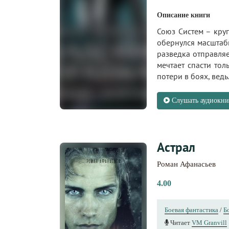
Описание книги
Союз Систем – кру
обернулся масштабн
разведка отправля
мечтает спасти тол
потери в боях, ведь.
Слушать аудиокни
Астрал
Роман Афанасьев
4.00
Боевая фантастика
/
Б
Читает
VM Granvill