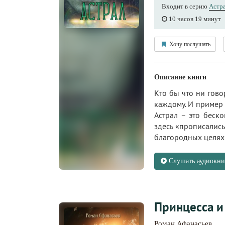
Входит в серию
Астр
10 часов 19 минут
Хочу послушать
Описание книги
Кто бы что ни гово
каждому. И пример 
Астрал – это беск
здесь «прописались
благородных целях…
Слушать аудиокни
Принцесса и
Роман Афанасьев