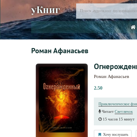
уКниг
Роман Афанасьев
Огнерожден
Роман Афанасьев
2.50
Приключенческое фэн
Читает
Светлячок
15 часов 15 минут
Хочу послушать