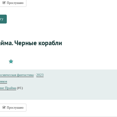
Прослушано
гу
йма. Черные корабли
осмическая фантастика
·
2023
ляков
ние Прайма
(#1)
Прослушано