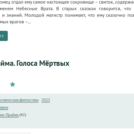
мец отдал ему самое настоящее сокровище – свиток, содержащ
енем Небесные Врата. В старых сказках говорится, что т
 и знаний. Молодой магистр понимает, что ему сказочно пов
ых врагов –...
гу
йма. Голоса Мёртвых
осмическая фантастика
·
2023
ляков
ние Прайма
(#2)