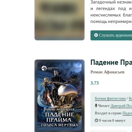
Загадочный незнако
и легендах под им
неисчислимых благ
помощь непримирим
Слушать аудиокни
Падение Пра
Роман Афанасьев
3.73
Боевая фантастика
/
К
Читает
Дмитрий По
Входит в серию
Паде
9 часов 6 минут