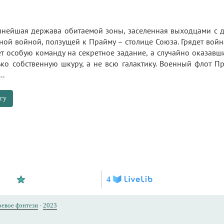
пнейшая держава обитаемой зоны, заселенная выходцами с д
ой войной, ползущей к Прайму – столице Союза. Грядет война
ет особую команду на секретное задание, а случайно оказав
ько собственную шкуру, а не всю галактику. Военный флот П
..
гу
4
оевое фэнтези
·
2023