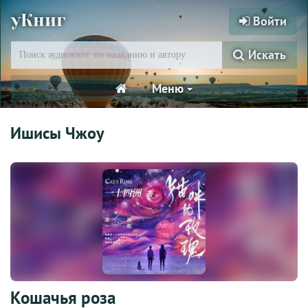
уКниг
Войти
Искать
Меню
Ишисы Чжоу
Кошачья роза