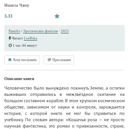
Ишисы Чжоу
3.33
Ранобэ
/
Эротическое фэнтези
·
2025
Читает
LeeRika
1 час 44 минут
Хочу послушать
Прослушано
Описание книги
Человечество было вынуждено покинуть Землю, а остатки
выживших отправились в межзвёздное скитание на
большом составном корабле. В этом хрупком космическом
обществе, зависимом от науки и контроля, зарождается
история, с которой никто не мог бы справиться по
учебнику. По словам автора: «Кошачья роза — не просто
научная фантастика, это роман о привязанности, страхе,