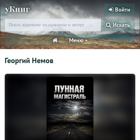
уКниг
Войти
Искать
Меню
Георгий Немов