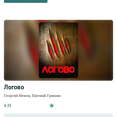
Логово
Георгий Немов
,
Евгений Гришин
4.31