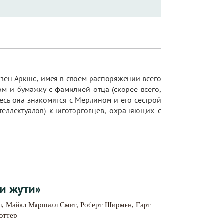
юзен Аркшо, имея в своем распоряжении всего
ом и бумажку с фамилией отца (скорее всего,
есь она знакомится с Мерлином и его сестрой
теллектуалов) книготорговцев, охраняющих с
и жути»
л
,
Майкл Маршалл Смит
,
Роберт Ширмен
,
Гарт
эттер