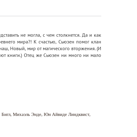
ставить не могла, с чем столкнется. Да и как
евнего мира?! К счастью, Сьюзен помог клан
аш, Новый, мир от магического вторжения. (И
ют книги.) Отец же Сьюзен ни много ни мало
 Бигл
,
Михаэль Энде
,
Юн Айвиде Линдквист
,