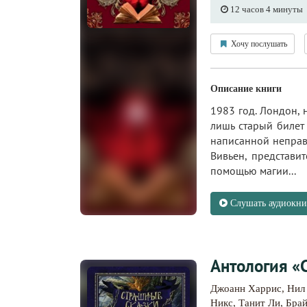
12 часов 4 минуты
Хочу послушать
Описание книги
1983 год. Лондон, 
лишь старый билет
написанной неправи
Вивьен, представи
помощью магии...
Слушать аудиокни
Антология «
Джоанн Харрис
,
Нил
Никс
,
Танит Ли
,
Бра