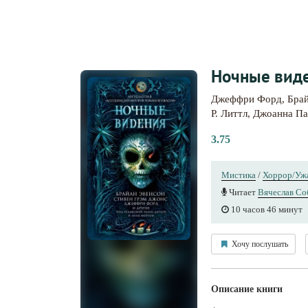
Ночные виде
Джеффри Форд
,
Бра
Р. Литтл
,
Джоанна Па
3.75
Мистика
/
Хоррор/Уж
Читает
Вячеслав Со
10 часов 46 минут
Хочу послушать
Описание книги