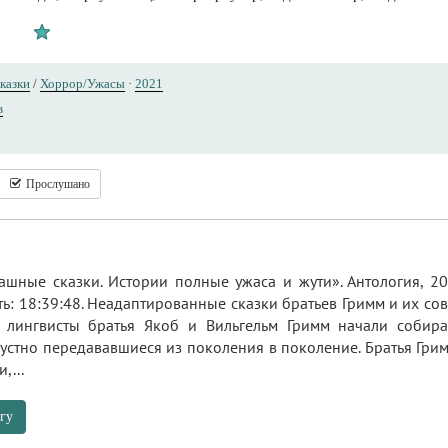
казки
/
Хоррор/Ужасы
·
2021
в
Прослушано
ашные сказки. Истории полные ужаса и жути». Антология, 20
ть: 18:39:48. Неадаптированные сказки братьев Гримм и их с
 лингвисты братья Якоб и Вильгельм Гримм начали собира
 устно передававшиеся из поколения в поколение. Братья Гри
,...
гу