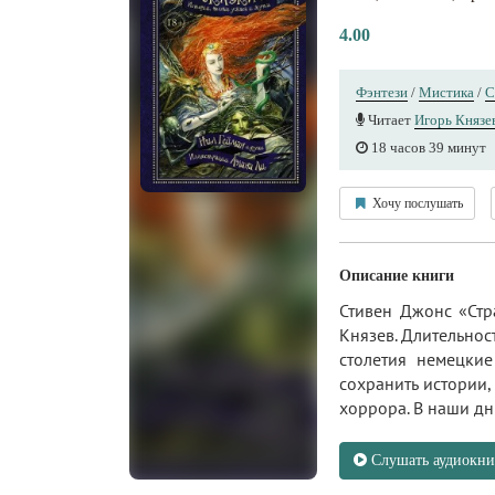
4.00
Фэнтези
/
Мистика
/
С
Читает
Игорь Князе
18 часов 39 минут
Хочу послушать
Описание книги
Стивен Джонс «Стр
Князев. Длительнос
столетия немецкие
сохранить истории,
хоррора. В наши дни
Слушать аудиокни