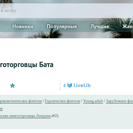
Новинки
Популярные
Лучшие
Жан
готорговцы Бата
4
риключенческое фэнтези
/
Героическое фэнтези
/
Young adult
/
Зарубежное фэн
ва
рукие книготорговцы Лондона
(#2)