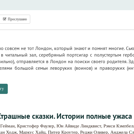
Прослушано
но совсем не тот Лондон, который знают и помнят многие. Сь
 в читальный зал, серебряный портсигар с полустертым герб
льно), отправляется в Лондон на поиски своего родителя. Зд
телями большой семьи леворуких (воинов) и праворуких (ин
гу
Страшные сказки. Истории полные ужаса 
 Гейман
,
Кристофер Фаулер
,
Юн Айвиде Линдквист
,
Рэмси Кэмпбел
йан Ходж
,
Маркус Хайц
,
Питер Кроутер
,
Реджи Оливер
,
Анджела Сл