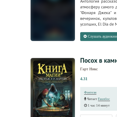
Антология рассказ
атмосферу самого 
"Фонаря Джека" и
вечеринок, культо
усопших, El Dia de M
Слушать аудиокни
Посох в кам
Гарт Никс
4.31
Фэнтези
Читает
Faustloc
1 час 14 минут