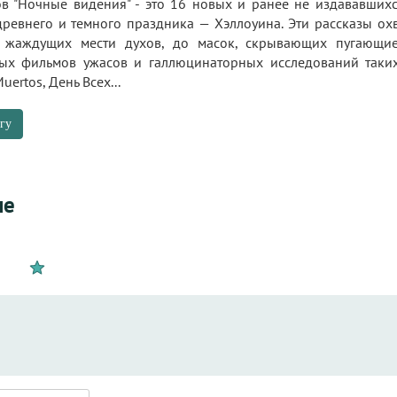
ов "Ночные видения" - это 16 новых и ранее не издававши
древнего и темного праздника — Хэллоуина. Эти рассказы ох
 жаждущих мести духов, до масок, скрывающих пугающие
вых фильмов ужасов и галлюцинаторных исследований таки
uertos, День Всех...
гу
не