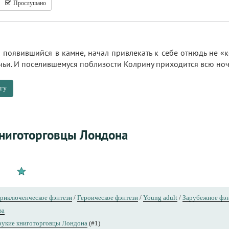
Прослушано
появившийся в камне, начал привлекать к себе отнюдь не «ко
ьи. И поселившемуся поблизости Колрину приходится всю ноч
гу
ниготорговцы Лондона
риключенческое фэнтези
/
Героическое фэнтези
/
Young adult
/
Зарубежное фэн
ва
рукие книготорговцы Лондона
(#1)