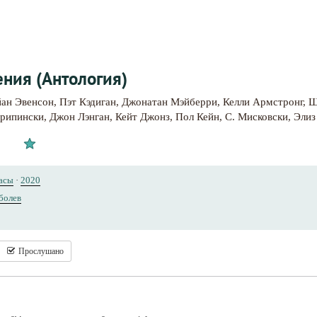
ния (Антология)
йан Эвенсон
,
Пэт Кэдиган
,
Джонатан Мэйберри
,
Келли Армстронг
,
Ш
рипински
,
Джон Лэнган
,
Кейт Джонз
,
Пол Кейн
,
С. Мисковски
,
Элиз
асы
·
2020
болев
Прослушано