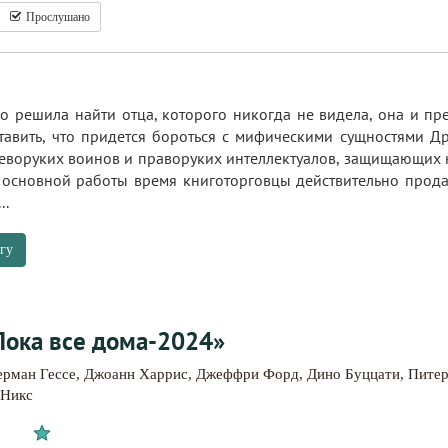
Прослушано
 решила найти отца, которого никогда не видела, она и пред
авить, что придется бороться с мифическими сущностями Др
еворуких воинов и праворуких интеллектуалов, защищающих н
т основной работы время книготорговцы действительно прода
..
гу
Пока все дома-2024»
ерман Гессе
,
Джоанн Харрис
,
Джеффри Форд
,
Дино Буццати
,
Питер
 Никс