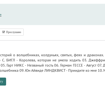
в
Прослушано
историй о волшебниках, колдуньях, святых, феях и драконах
 С. БИГЛ - Королева, которая не умела ходить 03. Джеффр
5. Гарт НИКС - Незваный гость 06. Герман ГЕССЕ - Август 07
олшебника 09. Юн Айвиде ЛИНДКВИСТ - Приидите ко мне 10. М
гу