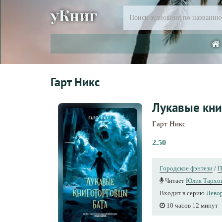
уКниг
Гарт Никс
Лукавые кни
Гарт Никс
2.50
Городское фэнтези
/
П
Читает
Юлия Тархо
Входит в серию
Лево
10 часов 12 минут