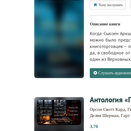
Хочу послушать
Описание книги
Когда Сьюзен Аркшо
можно было предст
книготорговцев – л
да, в свободное о
один из Верховных.
Слушать аудиокни
Антология «
Орсон Скотт Кард
,
Г
Делия Шерман
,
Гарт
3.70