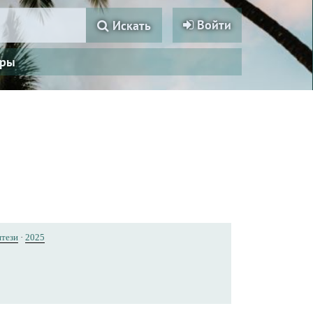
Войти
Искать
ры
тези
·
2025