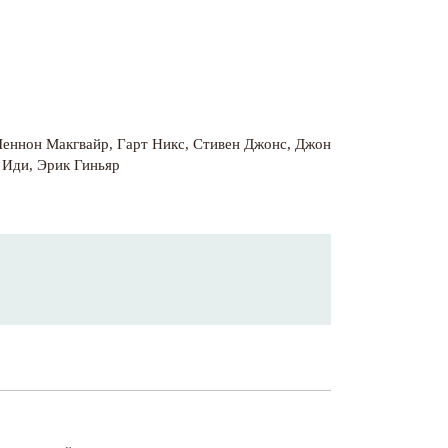
еннон Макгвайр
,
Гарт Никс
,
Стивен Джонс
,
Джон
 Иди
,
Эрик Гиньяр