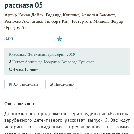
рассказа 05
Артур Конан Дойль
,
Редьярд Киплинг
,
Арнольд Беннетт
,
Рюноскэ Акутагава
,
Гилберт Кит Честертон
,
Мишель Жерар
,
Фред Уайт
3.00
Классика
/
Детективы, триллеры
·
2019
Читает
Александр Бордуков
,
Всеволод Кузнецов
4 часа 10 минут
Хочу послушать
Прослушано
Описание книги
Долгожданное продолжение серии аудиокниг «Классика
зарубежного детективного рассказа» выпуск 5. Вас ждут
истории о загадочных преступлениях и самых
талантливых сыщиках, занимающихся их расследованием.