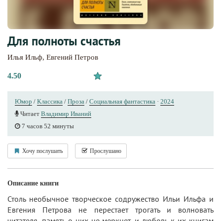
Для полноты счастья
Илья Ильф
,
Евгений Петров
4.50
Юмор
/
Классика
/
Проза
/
Социальная фантастика
·
2024
Читает
Владимир Иваний
7 часов 52 минуты
Хочу послушать
Прослушано
Описание книги
Столь необычное творческое содружество Ильи Ильфа и
Евгения Петрова не перестает трогать и волновать
читателя, память о них не меркнет, и любовь к их книгам