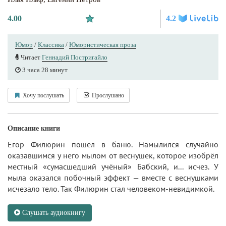
4.00
4.2
Юмор
/
Классика
/
Юмористическая проза
Читает
Геннадий Постригайло
3 часа 28 минут
Хочу послушать
Прослушано
Описание книги
Егор Филюрин пошёл в баню. Намылился случайно
оказавшимся у него мылом от веснушек, которое изобрёл
местный «сумасшедший учёный» Бабский, и... исчез. У
мыла оказался побочный эффект — вместе с веснушками
исчезало тело. Так Филюрин стал человеком-невидимкой.
Слушать аудиокнигу