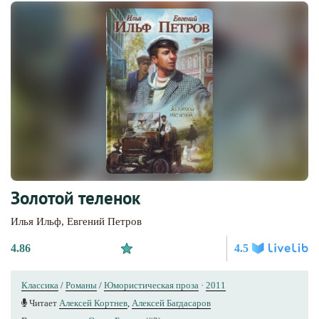
Золотой теленок
Илья Ильф
,
Евгений Петров
4.86
4.5
Классика
/
Романы
/
Юмористическая проза
·
2011
Читает
Алексей Кортнев
,
Алексей Багдасаров