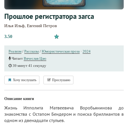
Прошлое регистратора загса
Илья Ильф
,
Евгений Петров
3.50
Реализм
/
Рассказы
/
Юмористическая проза
·
2024
Читает
Вячеслав Цзю
39 минут 41 секунду
Хочу послушать
Прослушано
Описание книги
Жизнь Ипполита Матвеевича Воробьянинова до
знакомства с Остапом Бендером и поиска бриллиантов в
одном из двенадцати стульев.