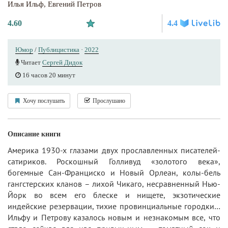
Илья Ильф
,
Евгений Петров
4.60
4.4
Юмор
/
Публицистика
·
2022
Читает
Сергей Дидок
16 часов 20 минут
Хочу послушать
Прослушано
Описание книги
Америка 1930-х глазами двух прославленных писателей-
сатириков. Роскошный Голливуд «золотого века»,
богемные Сан-Франциско и Новый Орлеан, колы-бель
гангстерских кланов – лихой Чикаго, несравненный Нью-
Йорк во всем его блеске и нищете, экзотические
индейские резервации, тихие провинциальные городки…
Ильфу и Петрову казалось новым и незнакомым все, что