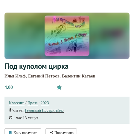
Под куполом цирка
Илья Ильф
,
Евгений Петров
,
Валентин Катаев
4.00
Классика
/
Проза
·
2023
Читает
Геннадий Постригайло
1 час 13 минут
Хочу послушать
Прослушано