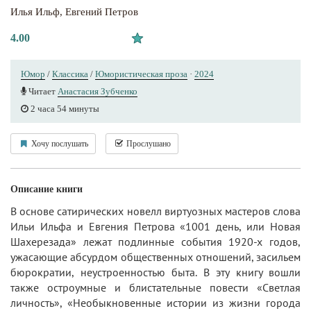
Илья Ильф
,
Евгений Петров
4.00
Юмор
/
Классика
/
Юмористическая проза
·
2024
Читает
Анастасия Зубченко
2 часа 54 минуты
Хочу послушать
Прослушано
Описание книги
В основе сатирических новелл виртуозных мастеров слова
Ильи Ильфа и Евгения Петрова «1001 день, или Новая
Шахерезада» лежат подлинные события 1920-х годов,
ужасающие абсурдом общественных отношений, засильем
бюрократии, неустроенностью быта. В эту книгу вошли
также остроумные и блистательные повести «Светлая
личность», «Необыкновенные истории из жизни города