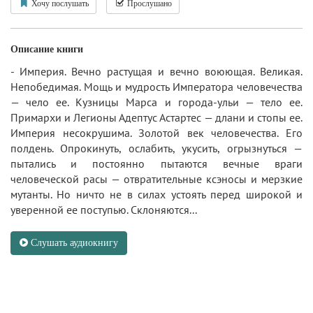
Хочу послушать
Прослушано
Описание книги
- Империя. Вечно растущая и вечно воюющая. Великая.
Непобедимая. Мощь и мудрость Императора человечества
— чело ее. Кузницы Марса и города-ульи — тело ее.
Примархи и Легионы Адептус Астартес — длани и стопы ее.
Империя несокрушима. Золотой век человечества. Его
полдень. Опрокинуть, ослабить, укусить, огрызнуться —
пытались и постоянно пытаются вечные враги
человеческой расы — отвратительные ксэносы и мерзкие
мутанты. Но ничто не в силах устоять перед широкой и
уверенной ее поступью. Склоняются...
Слушать аудиокнигу