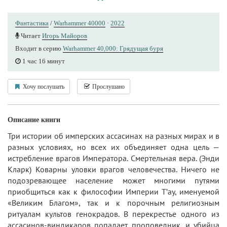
Фантастика
/
Warhammer 40000
·
2022
Читает
Игорь Майоров
Входит в серию
Warhammer 40,000: Грядущая буря
1 час 16 минут
Хочу послушать
Прослушано
Описание книги
Три истории об имперских ассасинах на разных мирах и в
разных условиях, но всех их объединяет одна цель —
истребление врагов Императора. Смертельная вера. (Энди
Кларк) Коварны уловки врагов человечества. Ничего не
подозревающее население может многими путями
приобщиться как к философии Империи Т’ау, именуемой
«Великим Благом», так и к порочным религиозным
ритуалам культов генокрадов. В перекрестье одного из
ассасинов-виндикаров попадает проповедник, и убийца