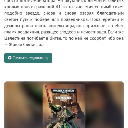
ярости Бога-Императора. На окутанных дымом и залитых
кровью полях сражений 41-го тысячелетия ее нимб сияет
подобно звезде, снова и снова озаряя благодатным
светом путь к победе для праведников. Пока еретики и
демоны ранят плоть воительницы, она призывает с небес
пламя воздаяния, разящее злодеев и нечестивцев. Если же
Целестина погибает в битве, то по ней не скорбят, ибо она
— Живая Святая, и...
Слушать аудиокнигу