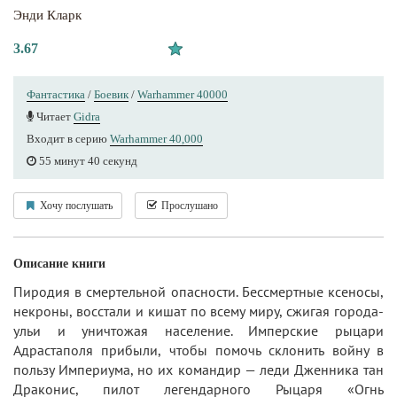
Энди Кларк
3.67
Фантастика
/
Боевик
/
Warhammer 40000
Читает
Gidra
Входит в серию
Warhammer 40,000
55 минут 40 секунд
Хочу послушать
Прослушано
Описание книги
Пиродия в смертельной опасности. Бессмертные ксеносы,
некроны, восстали и кишат по всему миру, сжигая города-
ульи и уничтожая население. Имперские рыцари
Адрастаполя прибыли, чтобы помочь склонить войну в
пользу Империума, но их командир — леди Дженника тан
Драконис, пилот легендарного Рыцаря «Огнь