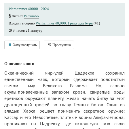
Warhammer 40000
·
2024
Читает
Perturabo
Входит в серию
Warhammer 40,000: Грядущая буря
(#1)
9 часов 21 минуту
Хочу послушать
Прослушано
Описание книги
Океанический мир-улей Цадрекха сохранил
единственный маяк, который сдерживает золотистым
светом тьму Великого Разлома. Но, словно
акулы,привлеченные запахом крови, свирепые орды
еретиков окружают планету, желая начать битву за этот
драгоценный трофей во славу Темных богов. Один из
владык Хаоса решает применить секретное оружие:
Кассар и его Невоспетые, элитные воины Альфа-легиона,
проникают на Цадрекху, где используют всю свою