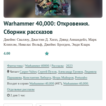
Warhammer 40,000: Откровения.
Сборник рассказов
Джеймс Сваллоу
,
Джастин Д. Хилл
,
Дэвид Аннандейл
,
Марк
Клэпхэм
,
Николас Вольф
,
Джеймс Брогден
,
Энди Кларк
4.00
Фантастика
/
Warhammer 40000
/
Рассказы
·
2023
Читает
Casper Valter
,
Сергей Пухов
,
Александр Громов
,
Людмила
Паршакова
,
Константин Либерта
,
Игорь Майоров
,
Perturabo
Входит в серию
Warhammer 40,000
(#87),
Warhammer 40,000:
Отдельные рассказы
2 дня 1 час