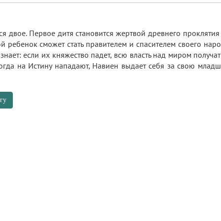
ся двое. Первое дитя становится жертвой древнего проклятия
кой ребенок сможет стать правителем и спасителем своего нар
 знает: если их княжество падет, всю власть над миром получ
огда на Истину нападают, Навиен выдает себя за свою младш
гу