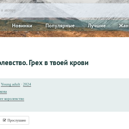
Новинки
Популярные
Лучшие
Жан
левство. Грех в твоей крови
/
Young adult
·
2024
кова
ее королевство
Прослушано