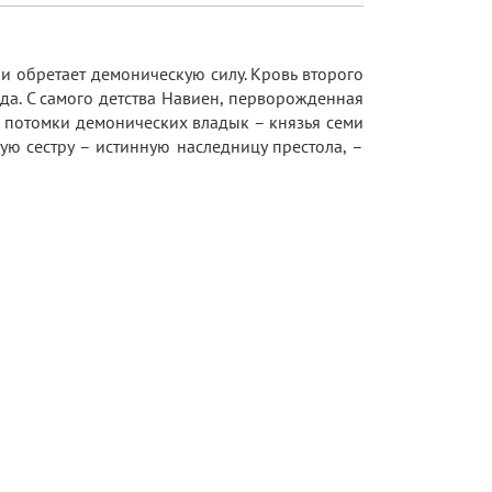
 и обретает демоническую силу. Кровь второго
ода. С самого детства Навиен, перворожденная
ат потомки демонических владык – князья семи
ую сестру – истинную наследницу престола, –