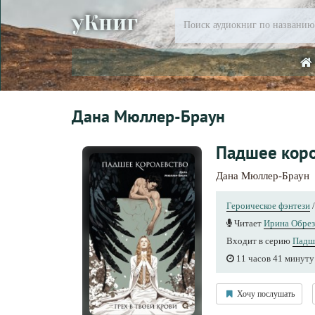
уКниг
Дана Мюллер-Браун
Падшее коро
Дана Мюллер-Браун
Героическое фэнтези
Читает
Ирина Обрез
Входит в серию
Падш
11 часов 41 минуту
Хочу послушать