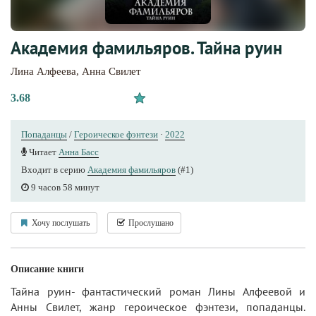
Академия фамильяров. Тайна руин
Лина Алфеева
,
Анна Свилет
3.68
Попаданцы
/
Героическое фэнтези
·
2022
Читает
Анна Басс
Входит в серию
Академия фамильяров
(#1)
9 часов 58 минут
Хочу послушать
Прослушано
Описание книги
Тайна руин- фантастический роман Лины Алфеевой и
Анны Свилет, жанр героическое фэнтези, попаданцы.