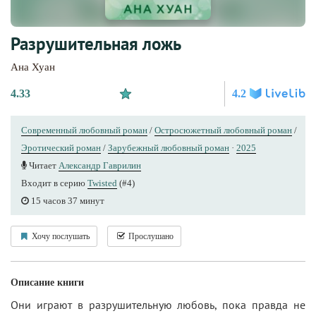
Разрушительная ложь
Ана Хуан
4.33
4.2
Современный любовный роман
/
Остросюжетный любовный роман
/
Эротический роман
/
Зарубежный любовный роман
·
2025
Читает
Александр Гаврилин
Входит в серию
Twisted
(#4)
15 часов 37 минут
Хочу послушать
Прослушано
Описание книги
Они играют в разрушительную любовь, пока правда не