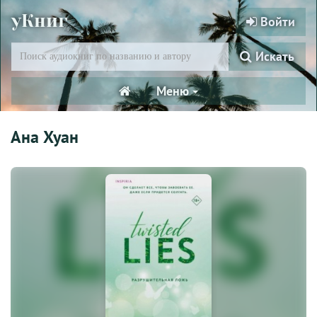
уКниг
Войти
Искать
Меню
Ана Хуан