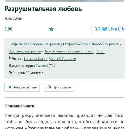
Разрушительная любовь
Ана Хуан
3.90
3.7
Современный любовный роман
/
Остросюжетный любовный роман
/
Эротический роман
/
Зарубежный любовный роман
·
2023
Читает
Наталия Штин
,
Сергей Горошко
Входит в серию
Twisted
(#1)
9 часов 32 минуты
Хочу послушать
Прослушано
Описание книги
Иногда разрушительная любовь приходит не для того,
чтобы разбить сердце, а для того, чтобы собрать его по
кусочкам. «Разрушительная любовь» – первая книга цикла