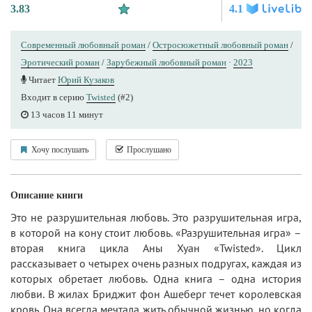
3.83
4.1
Современный любовный роман
/
Остросюжетный любовный роман
/
Эротический роман
/
Зарубежный любовный роман
·
2023
Читает
Юрий Кузаков
Входит в серию
Twisted
(#2)
13 часов 11 минут
Хочу послушать
Прослушано
Описание книги
Это не разрушительная любовь. Это разрушительная игра,
в которой на кону стоит любовь. «Разрушительная игра» –
вторая книга цикла Аны Хуан «Twisted». Цикл
рассказывает о четырех очень разных подругах, каждая из
которых обретает любовь. Одна книга – одна история
любви. В жилах Бриджит фон Ашеберг течет королевская
кровь. Она всегда мечтала жить обычной жизнью, но когда