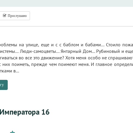
Прослушано
облемы на улице, еще и с с баблом и бабами… Стоило пожа
истемы… Люди-самоцветы… Янтарный Дом… Рубиновый и еще к
ягиваться во все это движение? Хотя меня особо не спрашивают
с них поиметь, прежде чем поимеют меня. И главное определ
тками в...
гу
 Императора 16