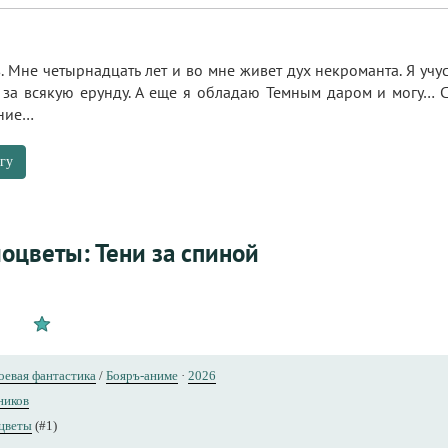
 Мне четырнадцать лет и во мне живет дух некроманта. Я учу
 за всякую ерунду. А еще я обладаю Темным даром и могу… С
ение…
гу
оцветы: Тени за спиной
оевая фантастика
/
Бояръ-аниме
·
2026
ников
цветы
(#1)