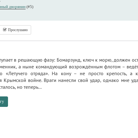
нный дворянин
(#5)
Прослушано
ступает в решающую фазу: Бомарзунд, ключ к морю, должен ос
енник, а ныне командующий возрождённым флотом – ведёт 
го «Летучего отряда». На кону – не просто крепость, а 
 Крымской войне. Враги нанесли свой удар, однако мне уда
алось, но теперь...
гу