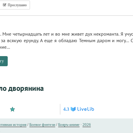
Прослушано
 Мне четырнадцать лет и во мне живет дух некроманта. Я учу
 за всякую ерунду. А еще я обладаю Темным даром и могу… С
ение…
гу
ло дворянина
4.3
тивная история
/
Боевое фэнтези
/
Бояръ-аниме
·
2026
н