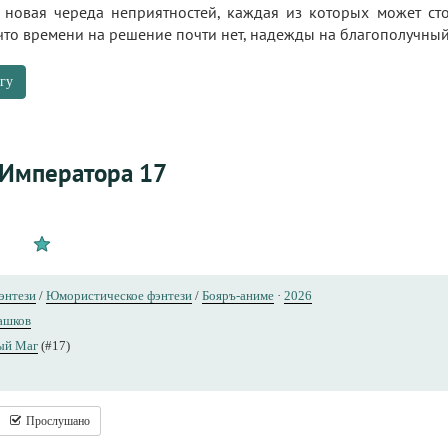
 новая череда неприятностей, каждая из которых может ст
что времени на решение почти нет, надежды на благополучны
гу
 Императора 17
энтези
/
Юмористическое фэнтези
/
Бояръ-аниме
·
2026
ашков
ый Маг
(#17)
Прослушано