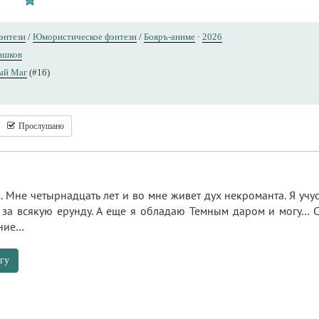
энтези
/
Юмористическое фэнтези
/
Бояръ-аниме
·
2026
ашков
ый Маг
(#16)
Прослушано
 Мне четырнадцать лет и во мне живет дух некроманта. Я учу
 за всякую ерунду. А еще я обладаю Темным даром и могу… С
ение…
гу