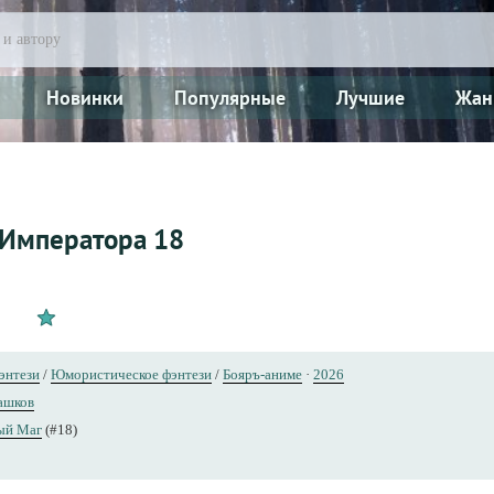
Новинки
Популярные
Лучшие
Жан
 Императора 18
энтези
/
Юмористическое фэнтези
/
Бояръ-аниме
·
2026
ашков
ый Маг
(#18)