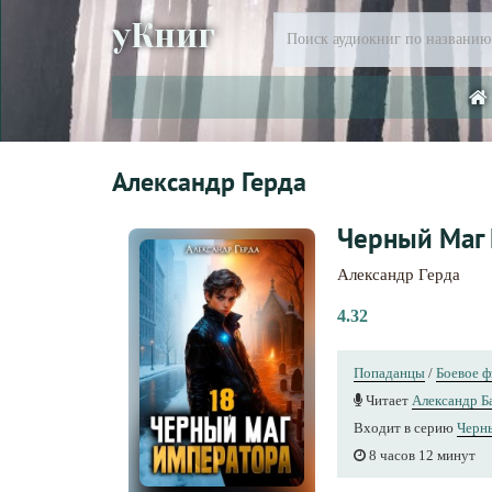
уКниг
Александр Герда
Черный Маг
Александр Герда
4.32
Попаданцы
/
Боевое ф
Читает
Александр Б
Входит в серию
Черн
8 часов 12 минут