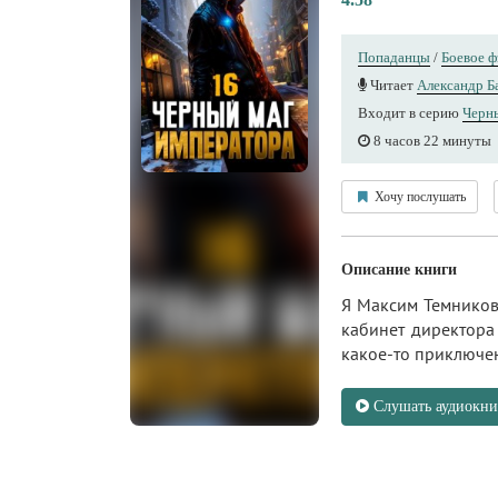
Попаданцы
/
Боевое ф
Читает
Александр Б
Входит в серию
Черн
8 часов 22 минуты
Хочу послушать
Описание книги
Я Максим Темников.
кабинет директора
какое-то приключ
Слушать аудиокни