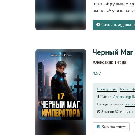
него обрушивается
выше… А учитывая, 
Слушать аудиокни
Черный Маг
Александр Герда
4.57
Попаданцы
/
Боевое ф
Читает
Александр Б
Входит в серию
Черн
8 часов 32 минуты
Хочу послушать