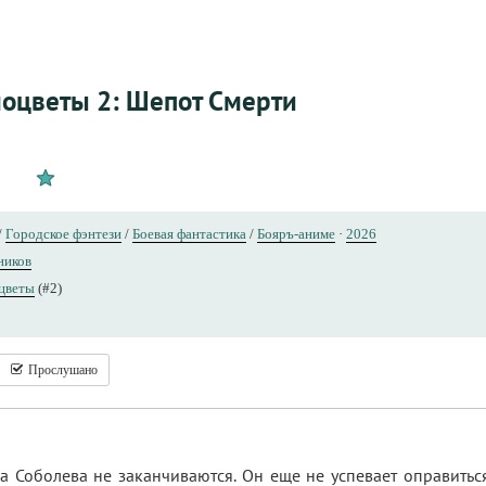
оцветы 2: Шепот Смерти
/
Городское фэнтези
/
Боевая фантастика
/
Бояръ-аниме
·
2026
ников
цветы
(#2)
Прослушано
 Соболева не заканчиваются. Он еще не успевает оправитьс