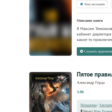
Хочу послушать
Описание книги
Я Максим Темников.
кабинет директора
какое-то приключ
Слушать аудиокни
Пятое прави
Александр Герда
3.96
Попаданцы
/
Альтерна
Читает
Макс Радма