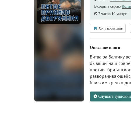
Входит в серию
Исти
7 часов 10 минут
Хочу послушать
Описание книги
Битва за Балтику в
бывший наш соврем
против британско
разворачивающейся
близким крепко дост
Слушать аудиокни