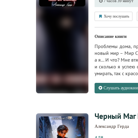
7 часов 39 минут
Хочу послушать
Описание книги
Проблемы дома, пр
новый мир – Мир С
а я… И что? Мне вт
и сколько я успею 
умирать, так с красо
Слушать аудиокни
Черный Маг
Александр Герда
4.58