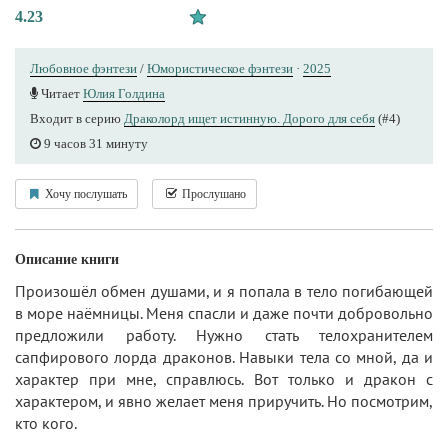
4.23
Любовное фэнтези
/
Юмористическое фэнтези
·
2025
Читает
Юлия Голдина
Входит в серию
Драколорд ищет истинную. Дорого для себя
(#4)
9 часов 31 минуту
Хочу послушать
Прослушано
Описание книги
Произошёл обмен душами, и я попала в тело погибающей
в море наёмницы. Меня спасли и даже почти добровольно
предложили работу. Нужно стать телохранителем
сапфирового лорда драконов. Навыки тела со мной, да и
характер при мне, справлюсь. Вот только и дракон с
характером, и явно желает меня приручить. Но посмотрим,
кто кого.