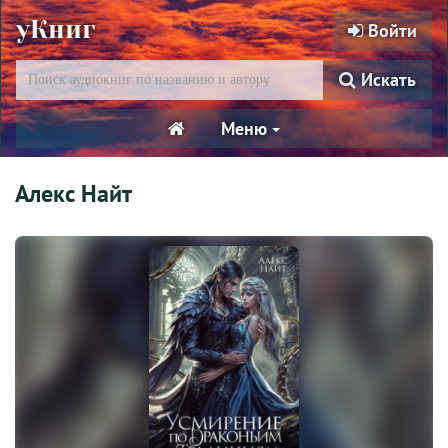
уКниг
Войти
Искать
Меню
Алекс Найт