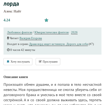
лорда
Алекс Найт
4.24
Любовное фэнтези
/
Юмористическое фэнтези
·
2026
Читает
Валерия Егорова
Входит в серию
Драколорд ищет истинную. Дорого для себя
(#7)
8 часов 42 минуты
Хочу послушать
Прослушано
Описание книги
Произошёл обмен душами, и я попала в тело несчастной
невесты. Моя предшественница не смогла уберечь себя от
договорного брака и унеслась в моё тело вместе со своей
сестрёнкой. А я со своей должна выживать здесь, терпеть
мужа и знать, что однажды он от нас избавится. Но я не