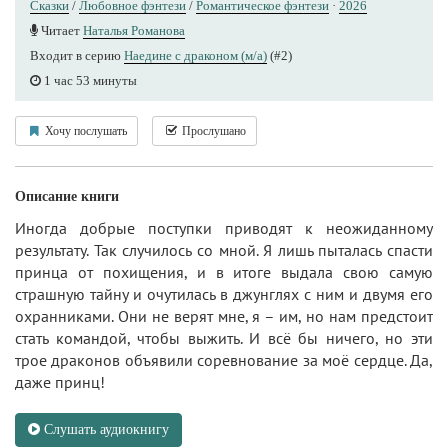
Сказки
/
Любовное фэнтези
/
Романтическое фэнтези
·
2026
Читает
Наталья Романова
Входит в серию
Наедине с драконом (м/а)
(#2)
1 час 53 минуты
Хочу послушать
Прослушано
Описание книги
Иногда добрые поступки приводят к неожиданному
результату. Так случилось со мной. Я лишь пыталась спасти
принца от похищения, и в итоге выдала свою самую
страшную тайну и очутилась в джунглях с ним и двумя его
охранниками. Они не верят мне, я – им, но нам предстоит
стать командой, чтобы выжить. И всё бы ничего, но эти
трое драконов объявили соревнование за моё сердце. Да,
даже принц!
Слушать аудиокнигу