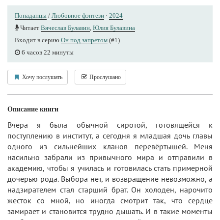
Попаданцы
/
Любовное фэнтези
·
2024
Читает
Вячеслав Булавин
,
Юлия Булавина
Входит в серию
Он под запретом
(#1)
6 часов 22 минуты
Хочу послушать
Прослушано
Описание книги
Вчера я была обычной сиротой, готовящейся к
поступлению в институт, а сегодня я младшая дочь главы
одного из сильнейших кланов перевёртышей. Меня
насильно забрали из привычного мира и отправили в
академию, чтобы я училась и готовилась стать примерной
дочерью рода. Выбора нет, и возвращение невозможно, а
надзирателем стал старший брат. Он холоден, нарочито
жесток со мной, но иногда смотрит так, что сердце
замирает и становится трудно дышать. И в такие моменты