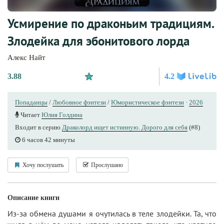
Усмирение по драконьим традициям.
Злодейка для эбонитового лорда
Алекс Найт
3.88
4.2
Попаданцы
/
Любовное фэнтези
/
Юмористическое фэнтези
·
2026
Читает
Юлия Голдина
Входит в серию
Драколорд ищет истинную. Дорого для себя
(#8)
6 часов 42 минуты
Хочу послушать
Прослушано
Описание книги
Из-за обмена душами я очутилась в теле злодейки. Та, что