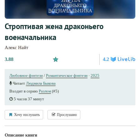
Строптивая жена драконьего
военачальника
Алекс Найт
3.88
4.2
Любовное фэнтези
/
Романтическое фэнтези
·
2025
Читает
Людмила Быкова
Входит в серию
Разлом
(#5)
5 часов 37 минут
Хочу послушать
Прослушано
Описание книги