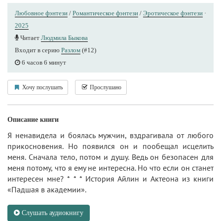
Любовное фэнтези
/
Романтическое фэнтези
/
Эротическое фэнтези
·
2025
Читает
Людмила Быкова
Входит в серию
Разлом
(#12)
6 часов 6 минут
Хочу послушать
Прослушано
Описание книги
Я ненавидела и боялась мужчин, вздрагивала от любого
прикосновения. Но появился он и пообещал исцелить
меня. Сначала тело, потом и душу. Ведь он безопасен для
меня потому, что я ему не интересна. Но что если он станет
интересен мне? * * * История Айлин и Актеона из книги
«Падшая в академии».
Слушать аудиокнигу