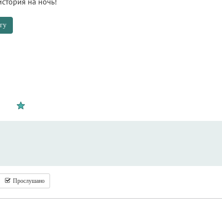
история на ночь!
гу
Прослушано