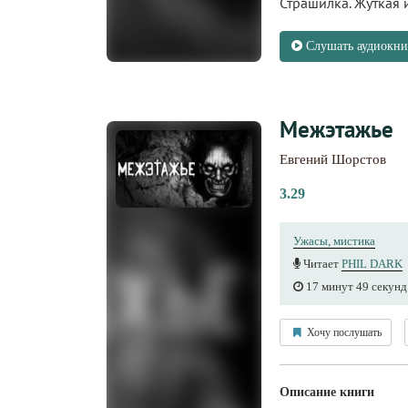
Страшилка. Жуткая 
Слушать аудиокни
Межэтажье
Евгений Шорстов
3.29
Ужасы, мистика
Читает
PHIL DARK
17 минут 49 секунд
Хочу послушать
Описание книги