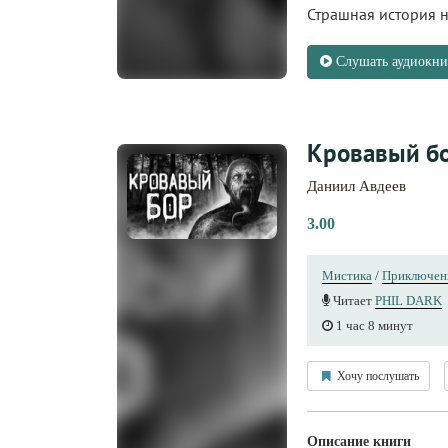
Страшная история на 
Слушать аудиокни
Кровавый б
Даниил Авдеев
3.00
Мистика
/
Приключен
Читает
PHIL DARK
1 час 8 минут
Хочу послушать
Описание книги