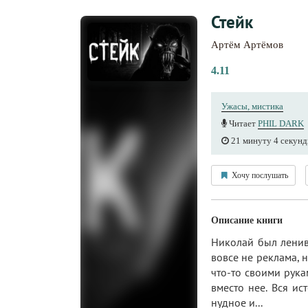
Стейк
Артём Артёмов
4.11
Ужасы, мистика
Читает
PHIL DARK
21 минуту 4 секун
Хочу послушать
Описание книги
Николай был ленив
вовсе не реклама, 
что-то своими рука
вместо нее. Вся и
нудное и...