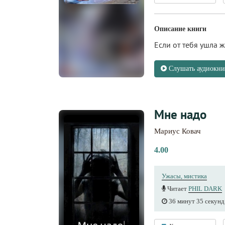
Описание книги
Если от тебя ушла ж
Слушать аудиокни
Мне надо
Мариус Ковач
4.00
Ужасы, мистика
Читает
PHIL DARK
36 минут 35 секунд