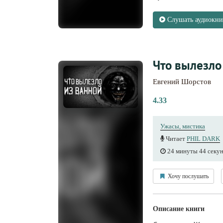
Слушать аудиокни
Что вылезло
Евгений Шорстов
4.33
Ужасы, мистика
Читает
PHIL DARK
24 минуты 44 секу
Хочу послушать
Описание книги