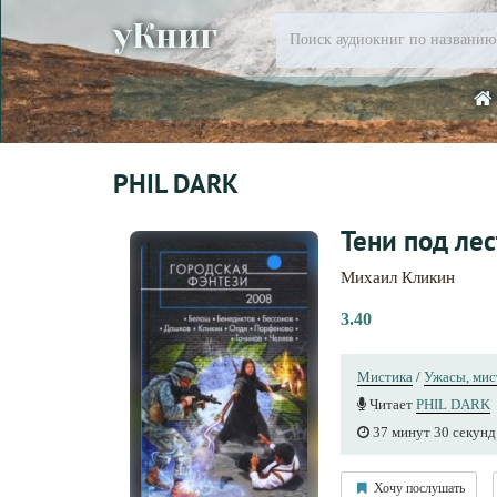
уКниг
PHIL DARK
Тени под ле
Михаил Кликин
3.40
Мистика
/
Ужасы, мис
Читает
PHIL DARK
37 минут 30 секунд
Хочу послушать