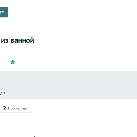
гу
 из ванной
нды
Прослушано