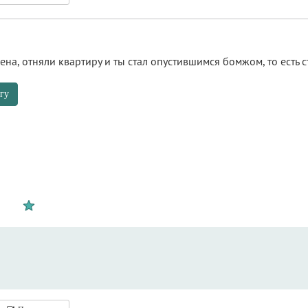
ена, отняли квартиру и ты стал опустившимся бомжом, то есть с
гу