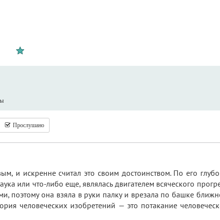
ды
Прослушано
ым, и искренне считал это своим достоинством. По его глуб
наука или что-либо еще, являлась двигателем всяческого прогр
ми, поэтому она взяла в руки палку и врезала по башке ближне
стория человеческих изобретений — это потакание человечес