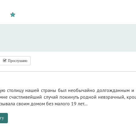
Прослушано
ную столицу нашей страны был необычайно долгожданным и
 мне счастливейший случай покинуть родной невзрачный, кр
зывала своим домом без малого 19 лет...
гу