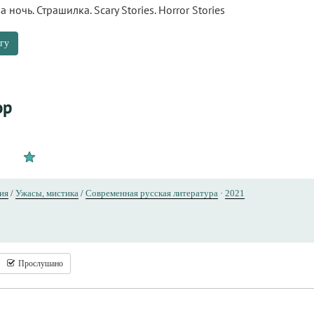
ночь. Страшилка. Scary Stories. Horror Stories
гу
ор
ия
/
Ужасы, мистика
/
Современная русская литература
·
2021
Прослушано