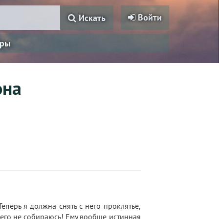
Войти
Искать
ры
она
еперь я должна снять с него проклятье,
ичего не собираюсь! Ему вообще истинная