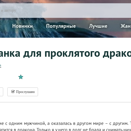
Новинки
Популярные
Лучшие
Жан
анка для проклятого драк
а
Прослушано
е с одним мужчиной, а оказалась в другом мире – с другим. Т
тится в дракона. Только я у него в долг не брала и снимать н