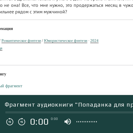
но не она! Все, что мне нужно, это продержаться месяц в чужо
сильнее рядом с этим мужчиной?
рмация
/
Романтическое фэнтези
/
Юмористическое фэнтези
·
2024
ца
игу
ый фрагмент
Фрагмент аудиокниги "Попаданка для п
0:00
0:00