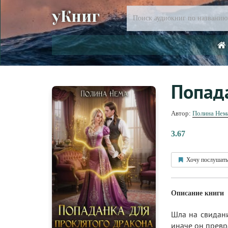
уКниг
Попад
Автор:
Полина Нем
3.67
Хочу послушать
Описание книги
Шла на свидани
иначе он превра