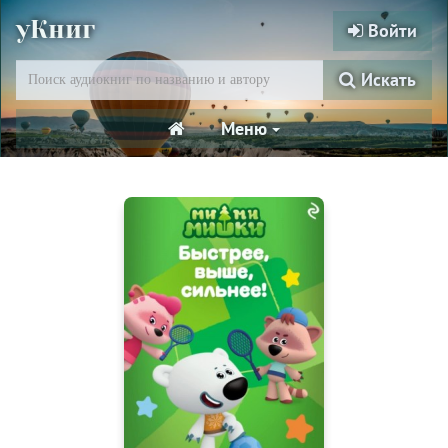
уКниг
Войти
Искать
Меню