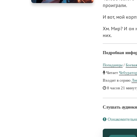
проиграли.
И вот, мой корп
Хм. Мир? И он 
них.
Подробная инфо
Попаданцы
/
Боева
Читает
Чебурато
Входит в серию
Ли
8 часов 21 минут
Слушать аудиокн
Ознакомительн