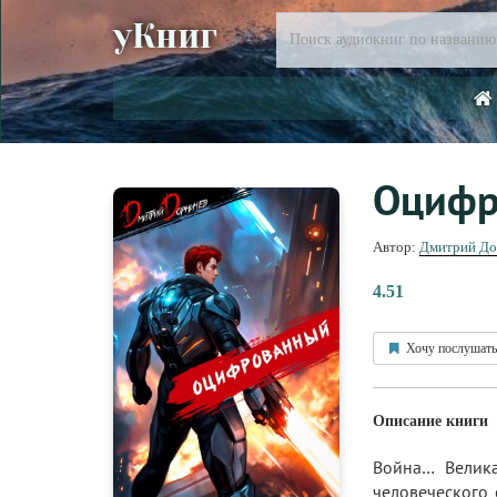
уКниг
Оцифр
Автор:
Дмитрий До
4.51
Хочу послушать
Описание книги
Война… Велик
человеческого 