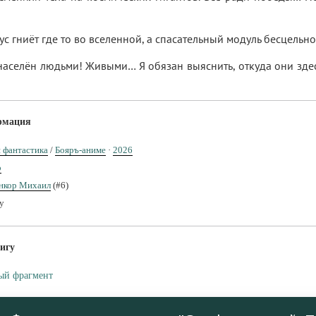
ус гниёт где то во вселенной, а спасательный модуль бесцельно
населён людьми! Живыми… Я обязан выяснить, откуда они здесь
рмация
я фантастика
/
Бояръ-аниме
·
2026
р
нкор Михаил
(#6)
у
игу
ый фрагмент