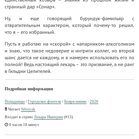
странный дар «Сонар».
Ну, и еще говорящий бурундук-фамильяр с
отвратительным характером, который почему-то решил,
что я – его избранный.
Пусть я работаю на «скорой» с напарником-алкоголиком
и знаю, что такое недоверие и интриги коллег, но второй
шанс дается не каждому, и я намерен использовать его по
полной! Ведь настоящий лекарь – это призвание, а не ранг
в Гильдии Целителей.
Подробная информация
Попаданцы
/
Городское фэнтези
/
Бояръ-аниме
·
2026
Читает
Sibiryak
Входит в серию
Лекарь Империи
(#13)
9 часов 18 минут