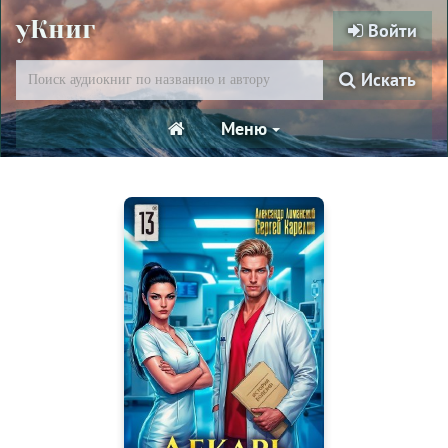
уКниг
Войти
Искать
Меню