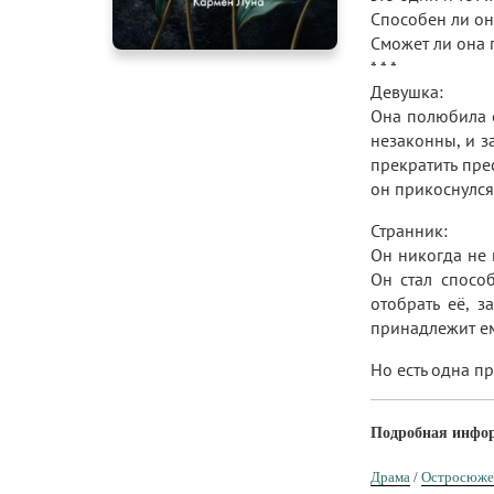
Способен ли он
Сможет ли она 
* * *
Девушка:
Она полюбила 
незаконны, и з
прекратить пре
он прикоснулся 
Странник:
Он никогда не 
Он стал спосо
отобрать её, з
принадлежит е
Но есть одна пр
Подробная инфо
Драма
/
Остросюже