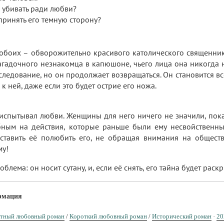
 убивать ради любви?
принять его темную сторону?
обоих – обворожительно красивого католического священни
агадочного незнакомца в капюшоне, чьего лица она никогда н
следование, но он продолжает возвращаться. Он становится вс
к ней, даже если это будет острие его ножа.
испытывал любви. Женщины для него ничего не значили, пока о
бным на действия, которые раньше были ему несвойственны.
аставить её полюбить его, не обращая внимания на обществ
му!
облема: он носит сутану, и, если её снять, его тайна будет раск
рмация
тный любовный роман
/
Короткий любовный роман
/
Исторический роман
·
20