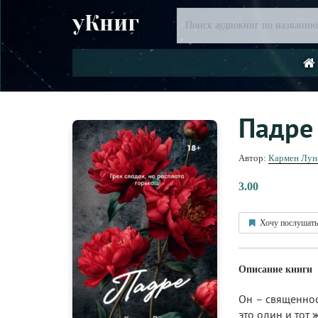
уКниг
Падре
Автор:
Кармен Лун
3.00
Хочу послушать
Описание книги
Он – священнос
это один и тот 