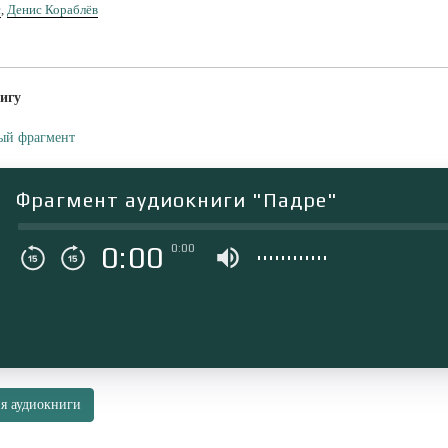
с
,
Денис Кораблёв
игу
ый фрагмент
Фрагмент аудиокниги "Падре"
0:00
0:00
я аудиокниги