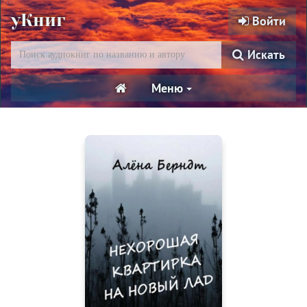
уКниг
Войти
Искать
Меню