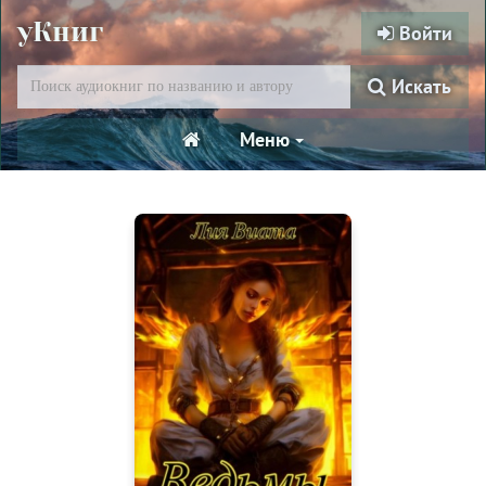
уКниг
Войти
Искать
Меню