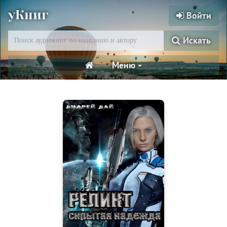
уКниг
Войти
Искать
Меню