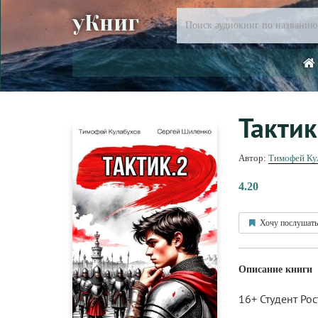
уКниг
Тактик
Автор:
Тимофей Ку
4.20
Хочу послушать
Описание книги
16+ Студент Ро