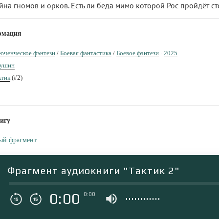
ойна гномов и орков. Есть ли беда мимо которой Рос пройдёт с
рмация
юченческое фэнтези
/
Боевая фантастика
/
Боевое фэнтези
·
2025
рушин
ктик
(#2)
игу
ый фрагмент
Фрагмент аудиокниги "Тактик 2"
0:00
0:00