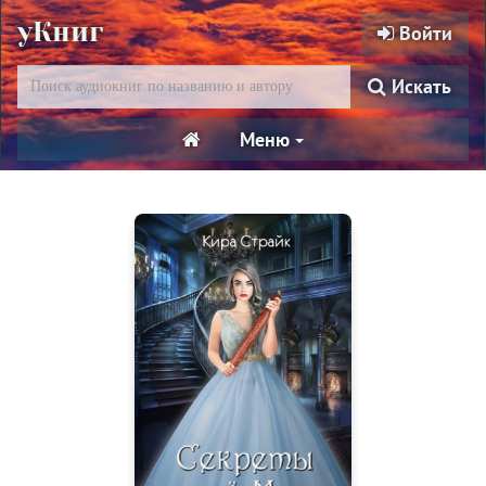
уКниг
Войти
Искать
Меню