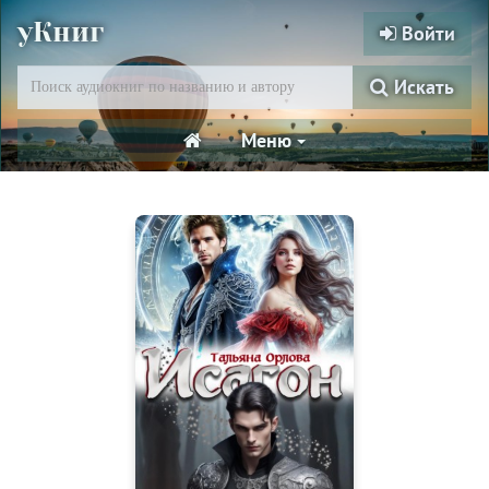
уКниг
Войти
Искать
Меню