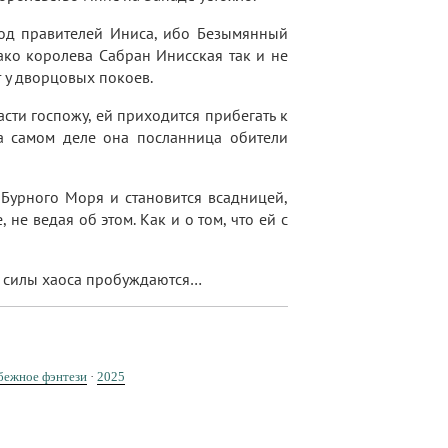
 род правителей Иниса, ибо Безымянный
ко королева Сабран Инисская так и не
 у дворцовых покоев.
пасти госпожу, ей приходится прибегать к
на самом деле она посланница обители
 Бурного Моря и становится всадницей,
 не ведая об этом. Как и о том, что ей с
и силы хаоса пробуждаются…
бежное фэнтези
·
2025