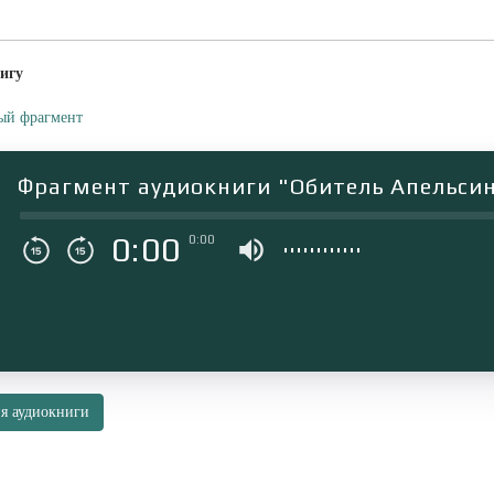
игу
ый фрагмент
Фрагмент аудиокниги "Обитель Апельси
0:00
0:00
я аудиокниги