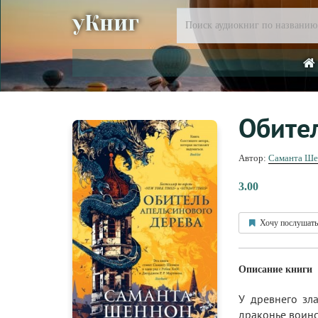
уКниг
Обите
Автор:
Саманта Ше
3.00
Хочу послушать
Описание книги
У древнего зл
драконье воинс