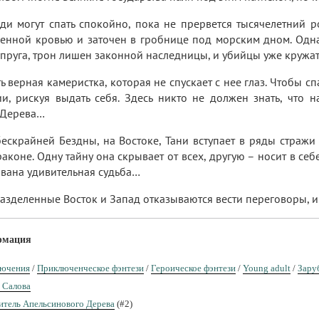
юди могут спать спокойно, пока не прервется тысячелетний
енной кровью и заточен в гробнице под морским дном. Одна
упруга, трон лишен законной наследницы, и убийцы уже кружат
ь верная камеристка, которая не спускает с нее глаз. Чтобы с
и, рискуя выдать себя. Здесь никто не должен знать, что 
 Дерева…
бескрайней Бездны, на Востоке, Тани вступает в ряды стражи
коне. Одну тайну она скрывает от всех, другую – носит в себе,
вана удивительная судьба…
азделенные Восток и Запад отказываются вести переговоры, 
рмация
ючения
/
Приключенческое фэнтези
/
Героическое фэнтези
/
Young adult
/
Зару
 Салова
итель Апельсинового Дерева
(#2)