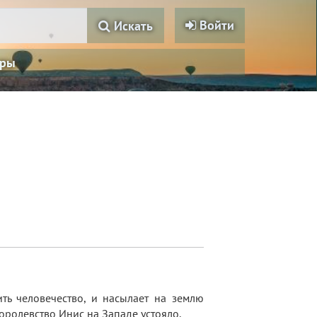
Войти
Искать
ры
ть человечество, и насылает на землю
оролевство Инис на Западе устояло.