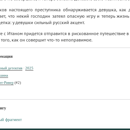
ков настоящего преступника обнаруживается девушка, как 
ет, что некий господин затеял опасную игру и теперь жизнь
цепка: у девушки сильный русский акцент.
е с Итаном придется отправится в рискованное путешествие в
 того, как он совершит что-то непоправимое.
рмация
ный детектив
·
2025
ошина
нт-Ривер
(#2)
игу
ый фрагмент