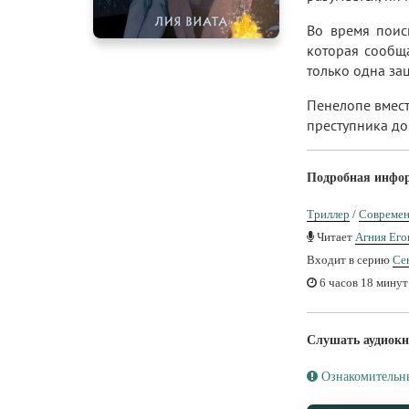
Во время поис
которая сообща
только одна за
Пенелопе вмест
преступника до
Подробная инфо
Триллер
/
Современ
Читает
Агния Ег
Входит в серию
Се
6 часов 18 минут
Слушать аудиокн
Ознакомительн