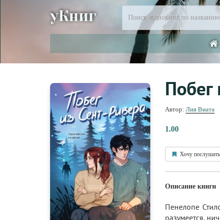
уКниг
Побег 
Автор:
Лия Виата
1.00
Хочу послушать
Описание книги
Пенелопе Стилс
разумеется, нич