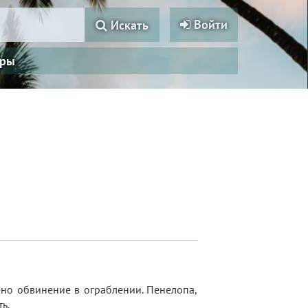
Войти
Искать
ры
ено обвинение в ограблении. Пенелопа,
ь.