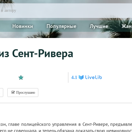
Новинки
Популярные
Лучшие
Жан
из Сент-Ривера
4.1
Прослушано
он, главе полицейского управления в Сент-Ривере, предъявл
его не совершала, и теперь обязана доказать свою невиновност