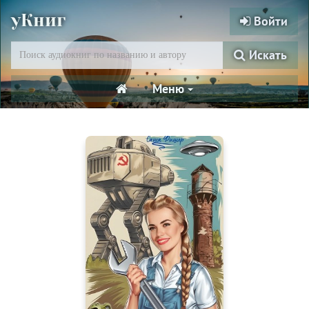
уКниг
Войти
Искать
Меню