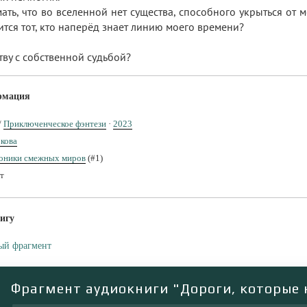
ать, что во вселенной нет существа, способного укрыться от м
ится тот, кто наперёд знает линию моего времени?
тву с собственной судьбой?
рмация
/
Приключенческое фэнтези
·
2023
кова
оники смежных миров
(#1)
т
игу
ый фрагмент
Фрагмент аудиокниги "Дороги, которые