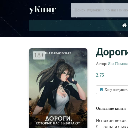
уКниг
Дорог
Автор:
Яна Павловс
2.75
Хочу послушать
Описание книги
Испокон веков 
Я – одна из так