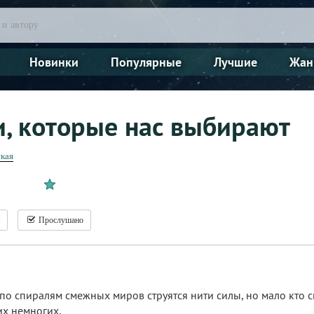
Новинки
Популярные
Лучшие
Жан
и, которые нас выбирают
кая
Прослушано
по спиралям смежных миров струятся нити силы, но мало кто с
их немногих.