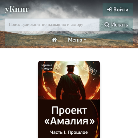
уКниг
Войти
Искать
Меню