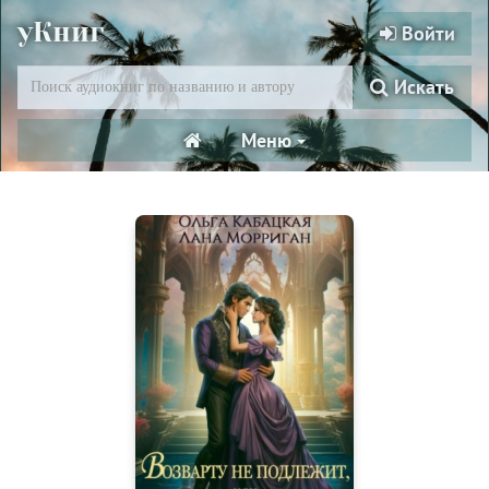
уКниг
Войти
Искать
Меню