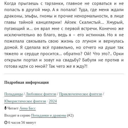
Когда прыгаешь с тарзанки, главное не сорваться и не
попасть в другой мир. А я попала! Туда, где меня ждали
драконы, эльфы, гномы и прочие ненормальности, в лице
главы тайной канцелярии! Айзек Скалистый… Хмурый,
пугающий и… он врал мне с первой встречи. Конечно же
исключительно во благо, ведь я – его истинная. Но я не
пожелала связывать свою жизнь со лгуном и вернулась
домой. Я сделала всё правильно, но отчего на душе так
тяжело и сердце просится… обратно? Ой! Что это?.. Орки
открыли портал и зовут на свадьбу? Бабуля не против и
готова идти со мной? Так чего же я жду?!
Подробная информация
Попаданцы
/
Любовное фэнтези
/
Приключенческое фэнтези
/
Юмористическое фэнтези
·
2024
Читает
Анна Басс
Входит в серию
Попаданки и драконы
(#2)
6 часов 56 минут