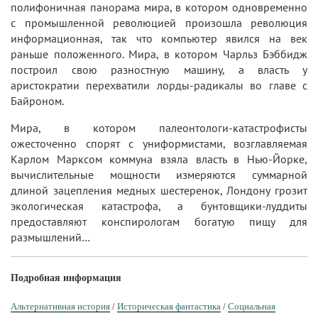
полифоничная панорама мира, в котором одновременно
с промышленной революцией произошла революция
информационная, так что компьютер явился на век
раньше положенного. Мира, в котором Чарльз Бэббидж
построил свою разностную машину, а власть у
аристократии перехватили лорды-радикалы во главе с
Байроном.
Мира, в котором палеонтологи-катастрофисты
ожесточенно спорят с униформистами, возглавляемая
Карлом Марксом коммуна взяла власть в Нью-Йорке,
вычислительные мощности измеряются суммарной
длиной зацепления медных шестеренок, Лондону грозит
экологическая катастрофа, а бунтовщики-луддиты
предоставляют конспирологам богатую пищу для
размышлений…
Подробная информация
Альтернативная история
/
Историческая фантастика
/
Социальная