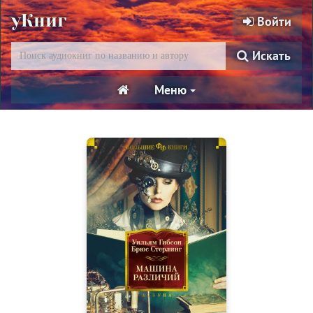
уКниг
Войти
Искать
Меню