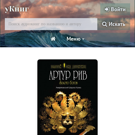
уКниг
Войти
Искать
Меню