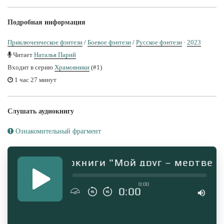
Подробная информация
Приключенческое фэнтези
/
Боевое фэнтези
/
Русское фэнтези
·
2023
Читает
Наталья Парий
Входит в серию
Храмовники
(#1)
1 час 27 минут
Слушать аудиокнигу
Ознакомительный фрагмент
агмент аудиокниги "Мой друг – мертвец"
0:00
0:00