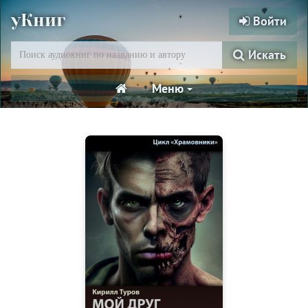
уКниг
Войти
Искать
Меню