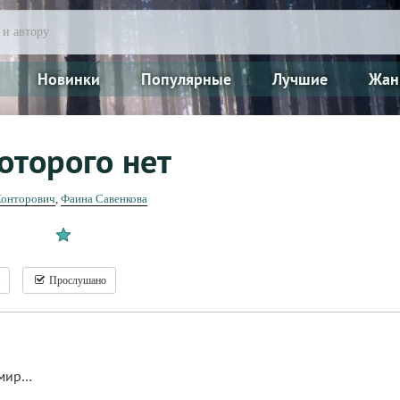
Новинки
Популярные
Лучшие
Жан
оторого нет
Конторович
,
Фаина Савенкова
Прослушано
 мир…