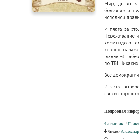
Мир, где всё з
болезням и нед
исполняй прав
И плата за это
Переживание и 
кому надо о то
хорошо налажен
Главным! Набер
по ТВ! Никаких
Всё демократич
И в этот вывер
своей стороно
Подробная инфо
Фантастика
/
Прикл
Читает
Александр