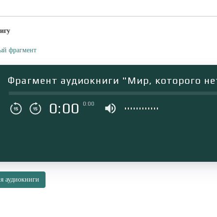
игу
ый фрагмент
Фрагмент аудиокниги "Мир, которого не
0:00
0:00
я аудиокниги