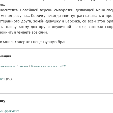
нк.
 носителем новейшей версии сыворотки, делающей меня свер
менил расу на… Короче, некогда мне тут рассказывать о про
терянного друга, зомби-девушку и Барсика, со всей этой ор
ть голову злому доктору и двуличной шлюхе, которая скор
окнигу и узнаете всё сами.
озапись содержит нецензурную брань
рмация
покалипсис
/
Боевик
/
Боевая фантастика
·
2021
вой
(#2)
игу
ый фрагмент