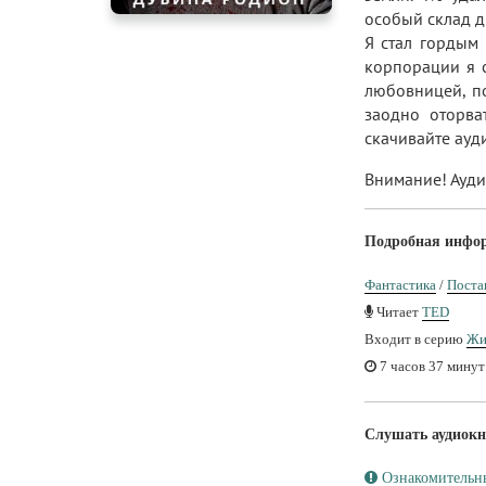
особый склад д
Я стал гордым
корпорации я с
любовницей, по
заодно оторва
скачивайте ауди
Внимание! Ауди
Подробная инфо
Фантастика
/
Поста
Читает
TED
Входит в серию
Жи
7 часов 37 минут
Слушать аудиокн
Ознакомительн