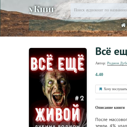
уКниг
Всё е
Автор:
Родион Дуб
4.40
Хочу послушать
Описание книги
После массово
земли. 4% уда