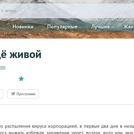
Новинки
Популярные
Лучшие
Жан
щё живой
ина
Прослушано
го распыления вируса корпорацией, в первые два дня в низ
лось выжить избежав заражения через воздух, воду или уку