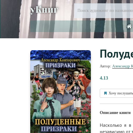
уКниг
Полуд
Автор:
Александр 
4.13
Хочу послушать
Описание книги
Насколько я в 
независимо от т