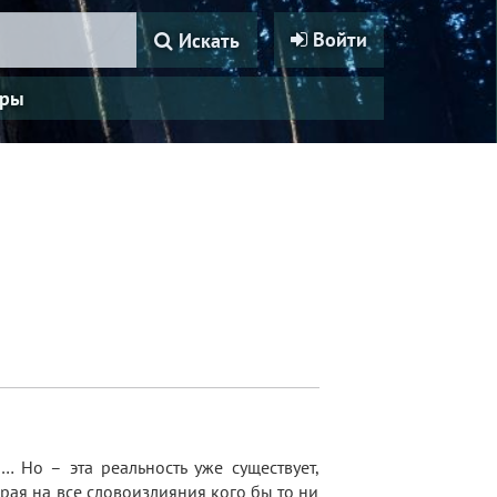
Войти
Искать
ры
… Но – эта реальность уже существует,
зирая на все словоизлияния кого бы то ни