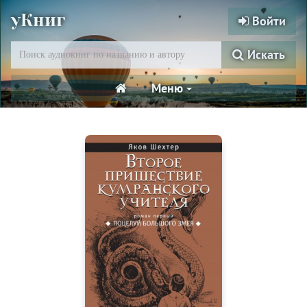
уКниг
Войти
Искать
Меню