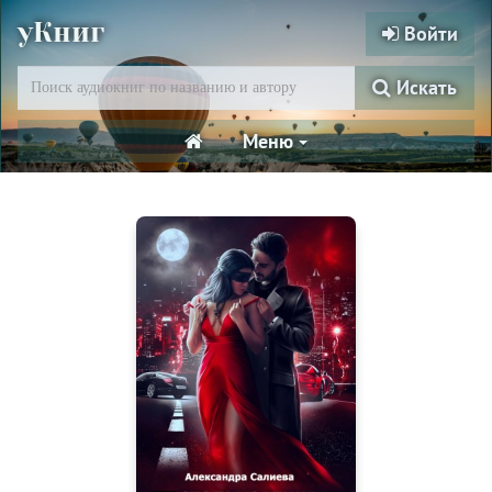
уКниг
Войти
Искать
Меню