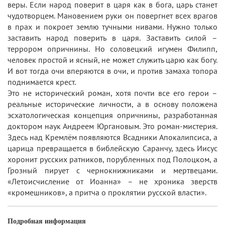
веры. Если народ поверит в царя как в бога, царь станет
чудотворцем. Мановением руки он повергнет всех врагов
в прах и покроет землю тучными нивами. Нужно только
заставить народ поверить в царя. Заставить силой –
террором опричнины. Но соловецкий игумен Филипп,
человек простой и ясный, не может служить царю как богу.
И вот тогда очи вперяются в очи, и против замаха топора
поднимается крест.
Это не исторический роман, хотя почти все его герои –
реальные исторические личности, а в основу положена
эсхатологическая концепция опричнины, разработанная
доктором наук Андреем Юргановым. Это роман-мистерия.
Здесь над Кремлём появляются Всадники Апокалипсиса, а
царица превращается в библейскую Саранчу, здесь Иисус
хоронит русских ратников, порубленных под Полоцком, а
Грозный пирует с чернокнижниками и мертвецами.
«Летоисчисление от Иоанна» – не хроника зверств
«кромешников», а притча о проклятии русской власти».
Подробная информация