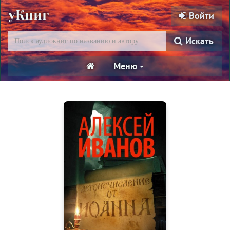
уКниг
Войти
Искать
Меню