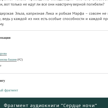
и, вот только не идут ли все они навстречу верной погибели?
дерзкая Эльза, капризная Лика и робкая Марфа – совсем не п
е, ведь у каждой из них есть особые способности и каждой п
му.
рмация
ырова
анова башня
(#2)
т
игу
ый фрагмент
Фрагмент аудиокниги "Сердце ночи"