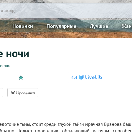
Новинки
Популярные
Лучшие
Жан
е ночи
сакова
4.4
Прослушано
доточие тьмы, стоит среди глухой тайги мрачная Вранова башня
братно. Только проводник, обладающий ключом, способен