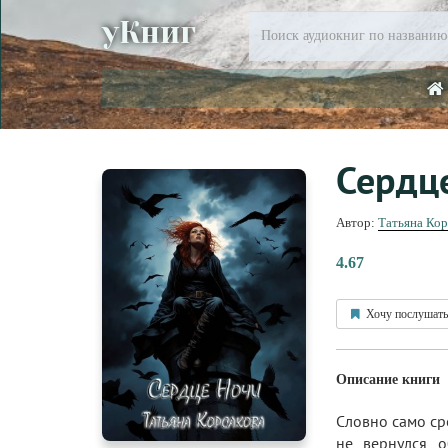
уКниг
Сердц
Автор:
Татьяна Кор
4.67
Хочу послушать
Описание книги
Словно само сре
не вернулся о