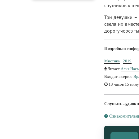
спутников к цел
Три девушки – 
свела их вмест
дорогу через ть
Подробная инфо
Мистика
·
2019
Читает
Алия Нас
Входит в серию
Вр
13 часов 15 мину
Слушать аудиокн
Ознакомительн