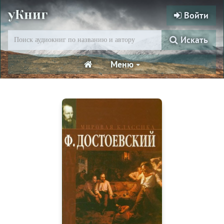
уКниг
Войти
Искать
Меню