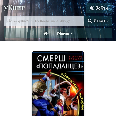
уКниг
Войти
Искать
Меню