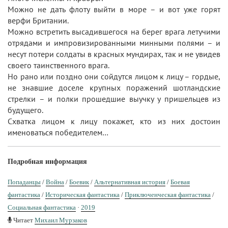
Можно не дать флоту выйти в море – и вот уже горят
верфи Британии.
Можно встретить высадившегося на берег врага летучими
отрядами и импровизированными минными полями – и
несут потери солдаты в красных мундирах, так и не увидев
своего таинственного врага.
Но рано или поздно они сойдутся лицом к лицу – гордые,
не знавшие доселе крупных поражений шотландские
стрелки – и полки прошедшие выучку у пришельцев из
будущего.
Схватка лицом к лицу покажет, кто из них достоин
именоваться победителем…
Подробная информация
Попаданцы
/
Война
/
Боевик
/
Альтернативная история
/
Боевая
фантастика
/
Историческая фантастика
/
Приключенческая фантастика
/
Социальная фантастика
·
2019
Читает
Михаил Мурзаков