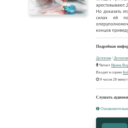
арестовывают. 
Но доказать эт
силах ей по
оперуполномоч
концов привед
Подробная инфо
Детектив
/
Детекти
Читает
Ирина Во
Входит в серию
Бой
9 часов 28 минут
Слушать аудиокн
Ознакомительн