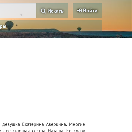
Войти
Искать
ры
я девушка Екатерина Аверкина. Многие
из ее старшая сестра Наташа. Ее сразу