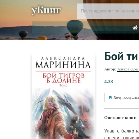
уКниг
Бой ти
Автор:
Александра
4.38
Хочу послушать
Описание книги
Упав с балкон
соседи, гулявш