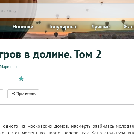
Новинки
Популярные
Лучшие
Жан
гров в долине. Том 2
 Маринина
Прослушано
а одного из московских домов, насмерть разбилась молода
ие в этот момент во дворе, видели, как Катю столкнула вн