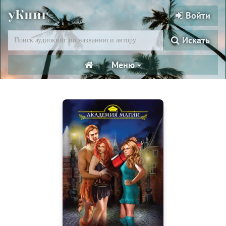
уКниг
Войти
Искать
Меню