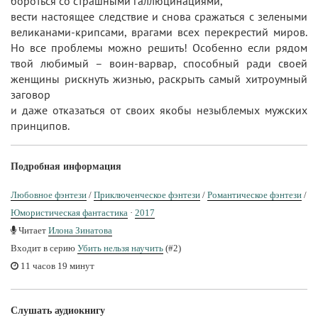
бороться со страшными галлюцинациями,
вести настоящее следствие и снова сражаться с зелеными
великанами-крипсами, врагами всех перекрестий миров.
Но все проблемы можно решить! Особенно если рядом
твой любимый – воин-варвар, способный ради своей
женщины рискнуть жизнью, раскрыть самый хитроумный
заговор
и даже отказаться от своих якобы незыблемых мужских
принципов.
Подробная информация
Любовное фэнтези
/
Приключенческое фэнтези
/
Романтическое фэнтези
/
Юмористическая фантастика
·
2017
Читает
Илона Зинатова
Входит в серию
Убить нельзя научить
(#2)
11 часов 19 минут
Слушать аудиокнигу