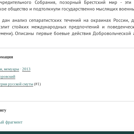
чредительного Собрания, позорный Брестский мир - эти 
кое общество и подтолкнули государственно мыслящих военн
е дан анализ сепаратистских течений на окраинах России,
элит стойких международных предпочтений и поведенческ
емени). Описаны первые боевые действия Добровольческой а
рмация
и, мемуары
·
2013
оровский
ерки русской смуты
(#1)
игу
ый фрагмент