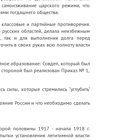
 самоизживание царского режима, что
оями тогдашнего общества.
 классовые и партийные противоречия.
ь русских областей, делала неизбежным
, так и для выполнения долга перед
очить в своих руках всю полноту власти
тное образование: Совдеп, который был
 стороной был реализован Приказ № 1,
ь силы, которые стремились "углубить"
тояние России и что необходимо сделать
орой половины 1917 - начала 1918 г.
пытки установления легитимной власти