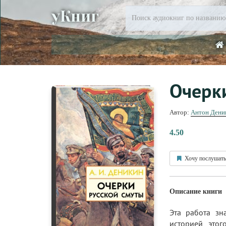
уКниг
Очерки
Автор:
Антон Дени
4.50
Хочу послушать
Описание книги
Эта работа зн
историей это