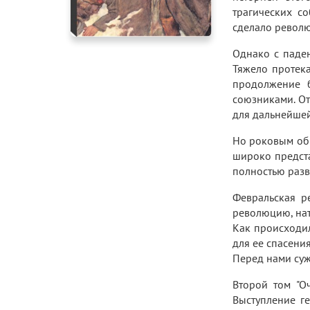
трагических с
сделало револю
Однако с паде
Тяжело протека
продолжение б
союзниками. От
для дальнейшей
Но роковым обр
широко предста
полностью раз
Февральская ре
революцию, нат
Как происходил
для ее спасени
Перед нами суж
Второй том "О
Выступление г