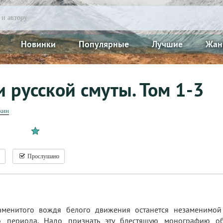
Новинки
Популярные
Лучшие
Жан
 русской смуты. Том 1-3
кин
Прослушано
аменитого вождя белого движения останется незаменимой 
го периода. Надо признать эту блестящую монографию о