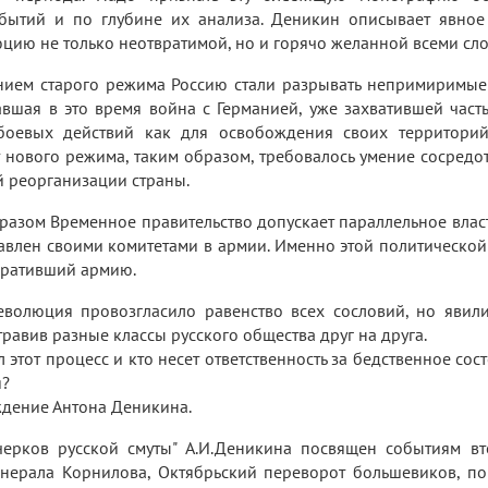
обытий и по глубине их анализа. Деникин описывает явное
цию не только неотвратимой, но и горячо желанной всеми сл
нием старого режима Россию стали разрывать непримиримые
вшая в это время война с Германией, уже захватившей част
оевых действий как для освобождения своих территорий
 нового режима, таким образом, требовалось умение сосредот
 реорганизации страны.
азом Временное правительство допускает параллельное влас
влен своими комитетами в армии. Именно этой политической
вративший армию.
волюция провозгласило равенство всех сословий, но явилис
равив разные классы русского общества друг на друга.
 этот процесс и кто несет ответственность за бедственное сос
я?
дение Антона Деникина.
черков русской смуты" А.И.Деникина посвящен событиям вт
енерала Корнилова, Октябрьский переворот большевиков, по