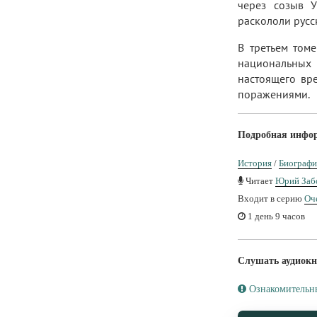
через созыв У
раскололи русс
В третьем том
национальных 
настоящего вр
поражениями.
Подробная инфо
История
/
Биографи
Читает
Юрий Заб
Входит в серию
Оч
1 день 9 часов
Слушать аудиокн
Ознакомительн